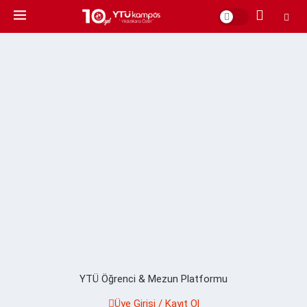
YTÜ Öğrenci & Mezun Platformu
Üye Girişi / Kayıt Ol