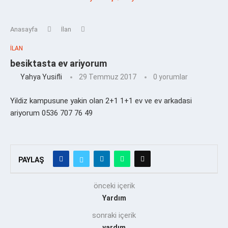
Anasayfa
İlan
İLAN
besiktasta ev ariyorum
Yahya Yusifli
29 Temmuz 2017
0 yorumlar
Yildiz kampusune yakin olan 2+1 1+1 ev ve ev arkadasi
ariyorum 0536 707 76 49
PAYLAŞ
önceki içerik
Yardım
sonraki içerik
yardım