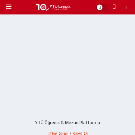
YTÜ Öğrenci & Mezun Platformu
Üye Girişi / Kayıt Ol