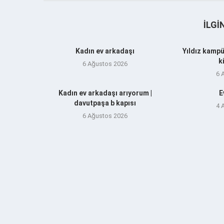
İLGI
Kadın ev arkadaşı
Yıldız kampü
k
6 Ağustos 2026
6 
Kadın ev arkadaşı arıyorum |
E
davutpaşa b kapısı
4 
6 Ağustos 2026