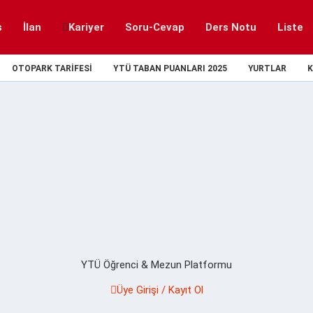
s
İlan
Kariyer
Soru-Cevap
Ders Notu
Liste
OTOPARK TARIFESI
YTÜ TABAN PUANLARI 2025
YURTLAR
K
YTÜ Öğrenci & Mezun Platformu
Üye Girişi / Kayıt Ol