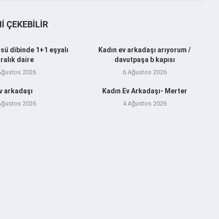
NI ÇEKEBILIR
sü dibinde 1+1 eşyalı
Kadın ev arkadaşı arıyorum /
iralık daire
davutpaşa b kapısı
Ağustos 2026
6 Ağustos 2026
v arkadaşı
Kadın Ev Arkadaşı- Merter
Ağustos 2026
4 Ağustos 2026