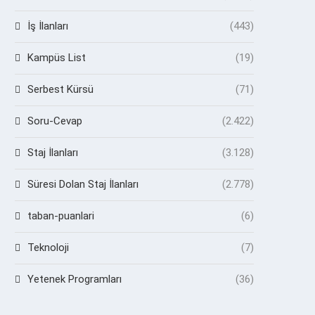
İş İlanları
(443)
Kampüs List
(19)
Serbest Kürsü
(71)
Soru-Cevap
(2.422)
Staj İlanları
(3.128)
Süresi Dolan Staj İlanları
(2.778)
taban-puanlari
(6)
Teknoloji
(7)
Yetenek Programları
(36)