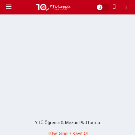
YTÜ Öğrenci & Mezun Platformu
Üye Girişi / Kayıt Ol