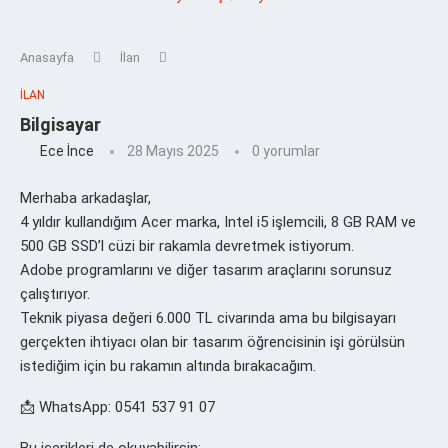
Anasayfa
İlan
İLAN
Bilgisayar
Ece İnce
28 Mayıs 2025
0 yorumlar
Merhaba arkadaşlar,
4 yıldır kullandığım Acer marka, Intel i5 işlemcili, 8 GB RAM ve
500 GB SSD’l cüzi bir rakamla devretmek istiyorum.
Adobe programlarını ve diğer tasarım araçlarını sorunsuz
çalıştırıyor.
Teknik piyasa değeri 6.000 TL civarında ama bu bilgisayarı
gerçekten ihtiyacı olan bir tasarım öğrencisinin işi görülsün
istediğim için bu rakamın altında bırakacağım.
📩 WhatsApp: 0541 537 91 07
Bu içerikleri de okuyabilirsin: