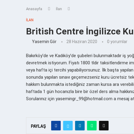
Anasayfa
İlan
İLAN
British Centre İngilizce Ku
Yasemin Gör
28 Haziran 2020
0 yorumlar
Bakırköy’de ve Kadıköy’de şubeleri bulunmaktadır iş y
devretmek istiyorum. Fiyatı 1800 tldir taksitlendirme i
veya hafta içi tercihi yapabiliyorsunuz. İlk başta yapılan
sonunda yapılan sınavı geçemezseniz kuru ücretsiz tekr
hakkım bulunmakta istediğiniz zaman kursa ara verebiliy
haftada 1 gün hocanızla bire bir özel ders alma hakkınız
Sorularınız için yasemingr_99@hotmail.com a mesaj atab
PAYLAŞ