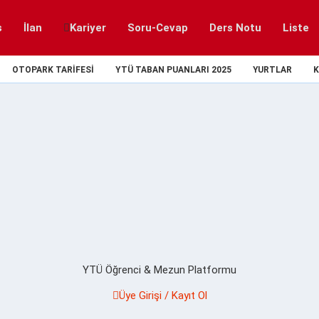
s
İlan
Kariyer
Soru-Cevap
Ders Notu
Liste
OTOPARK TARIFESI
YTÜ TABAN PUANLARI 2025
YURTLAR
K
YTÜ Öğrenci & Mezun Platformu
Üye Girişi / Kayıt Ol