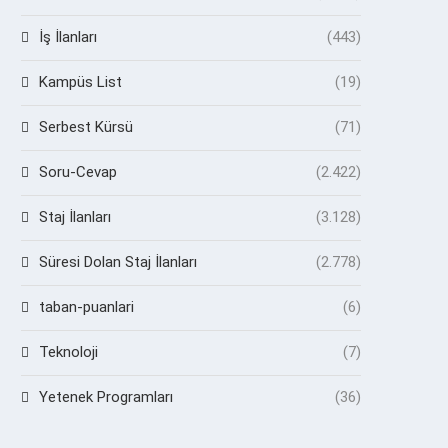
İş İlanları
(443)
Kampüs List
(19)
Serbest Kürsü
(71)
Soru-Cevap
(2.422)
Staj İlanları
(3.128)
Süresi Dolan Staj İlanları
(2.778)
taban-puanlari
(6)
Teknoloji
(7)
Yetenek Programları
(36)