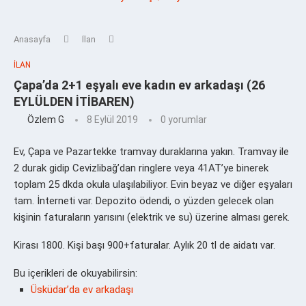
Anasayfa
İlan
İLAN
Çapa’da 2+1 eşyalı eve kadın ev arkadaşı (26
EYLÜLDEN İTİBAREN)
Özlem G
8 Eylül 2019
0 yorumlar
Ev, Çapa ve Pazartekke tramvay duraklarına yakın. Tramvay ile
2 durak gidip Cevizlibağ’dan ringlere veya 41AT’ye binerek
toplam 25 dkda okula ulaşılabiliyor. Evin beyaz ve diğer eşyaları
tam. İnterneti var. Depozito ödendi, o yüzden gelecek olan
kişinin faturaların yarısını (elektrik ve su) üzerine alması gerek.
Kirası 1800. Kişi başı 900+faturalar. Aylık 20 tl de aidatı var.
Bu içerikleri de okuyabilirsin:
Üsküdar’da ev arkadaşı