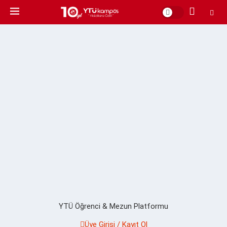
YTÜ Öğrenci & Mezun Platformu
Üye Girişi / Kayıt Ol