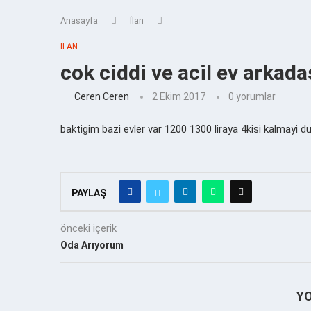
Anasayfa
İlan
İLAN
cok ciddi ve acil ev arkad
Ceren Ceren
2 Ekim 2017
0 yorumlar
baktigim bazi evler var 1200 1300 liraya 4kisi kalmay
PAYLAŞ
önceki içerik
Oda Arıyorum
Y