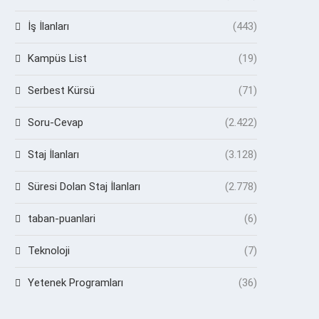
İş İlanları
(443)
Kampüs List
(19)
Serbest Kürsü
(71)
Soru-Cevap
(2.422)
Staj İlanları
(3.128)
Süresi Dolan Staj İlanları
(2.778)
taban-puanlari
(6)
Teknoloji
(7)
Yetenek Programları
(36)