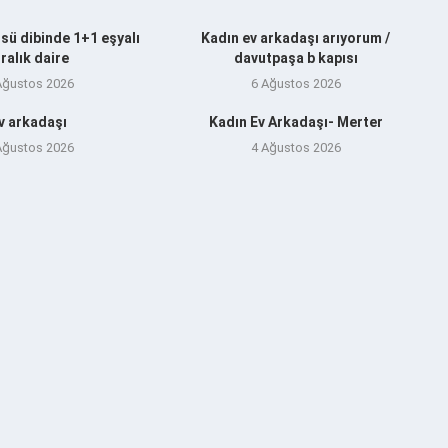
sü dibinde 1+1 eşyalı
Kadın ev arkadaşı arıyorum /
iralık daire
davutpaşa b kapısı
Ağustos 2026
6 Ağustos 2026
v arkadaşı
Kadın Ev Arkadaşı- Merter
Ağustos 2026
4 Ağustos 2026