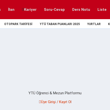
s
İlan
Kariyer
Soru-Cevap
Ders Notu
Liste
OTOPARK TARIFESI
YTÜ TABAN PUANLARI 2025
YURTLAR
K
YTÜ Öğrenci & Mezun Platformu
Üye Girişi / Kayıt Ol