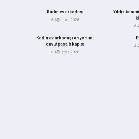
Kadın ev arkadaşı
Yıldız kampü
k
6 Ağustos 2026
6 
Kadın ev arkadaşı arıyorum |
E
davutpaşa b kapısı
4 
6 Ağustos 2026