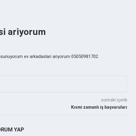
asi ariyorum
i dusunuyorum ev arkadaslari ariyorum 05050981702
sonraki içerik
Kısmi zamanlı iş başvuruları
ORUM YAP