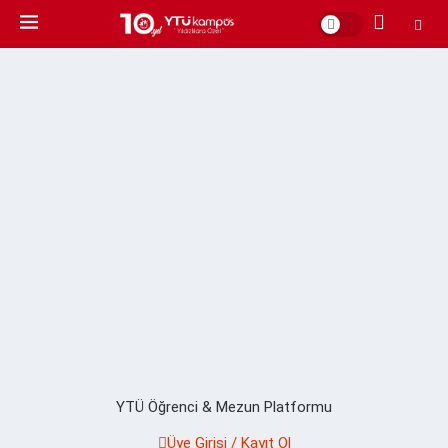
YTÜ Öğrenci & Mezun Platformu
Üye Girişi / Kayıt Ol