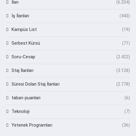
İlan
(6.204)
İş İlanları
(443)
Kampüs List
(19)
Serbest Kürsü
(71)
Soru-Cevap
(2.422)
Staj İlanları
(3.128)
Süresi Dolan Staj İlanları
(2.778)
taban-puanlari
(6)
Teknoloji
(7)
Yetenek Programları
(36)