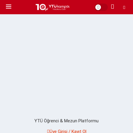
YTÜ Öğrenci & Mezun Platformu
Üye Girişi / Kayıt Ol