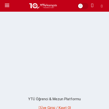
YTÜ Öğrenci & Mezun Platformu
Üye Girişi / Kayıt Ol