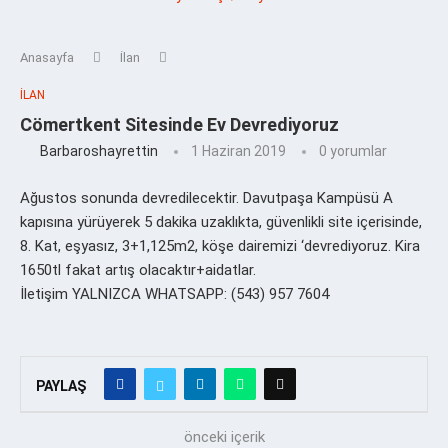
Anasayfa
İlan
İLAN
Cömertkent Sitesinde Ev Devrediyoruz
Barbaroshayrettin
1 Haziran 2019
0 yorumlar
Ağustos sonunda devredilecektir. Davutpaşa Kampüsü A
kapısına yürüyerek 5 dakika uzaklıkta, güvenlikli site içerisinde,
8. Kat, eşyasız, 3+1,125m2, köşe dairemizi ‘devrediyoruz. Kira
1650tl fakat artış olacaktır+aidatlar.
İletişim YALNIZCA WHATSAPP: (543) 957 7604
PAYLAŞ
önceki içerik