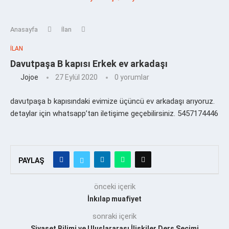
Anasayfa
İlan
İLAN
Davutpaşa B kapısı Erkek ev arkadaşı
Jojoe
27 Eylül 2020
0 yorumlar
davutpaşa b kapısındaki evimize üçüncü ev arkadaşı arıyoruz.
detaylar için whatsapp’tan iletişime geçebilirsiniz. 5457174446
PAYLAŞ
önceki içerik
İnkılap muafiyet
sonraki içerik
Siyaset Bilimi ve Uluslararası İlişkiler Ders Seçimi