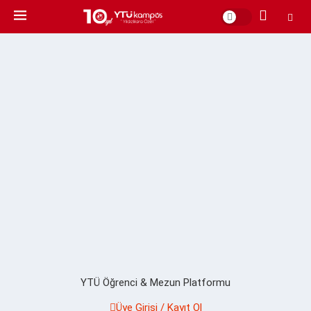
YTÜ Öğrenci & Mezun Platformu
Üye Girişi / Kayıt Ol