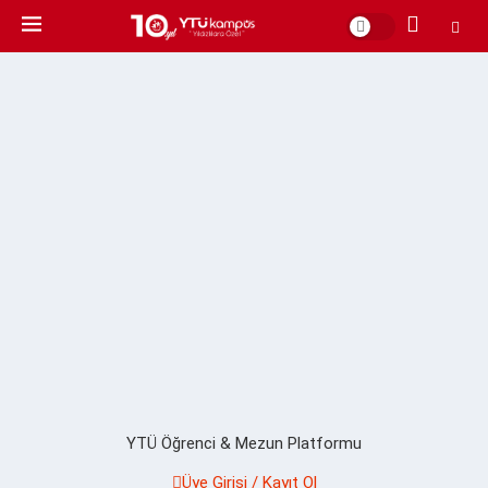
YTÜ Öğrenci & Mezun Platformu
Üye Girişi / Kayıt Ol