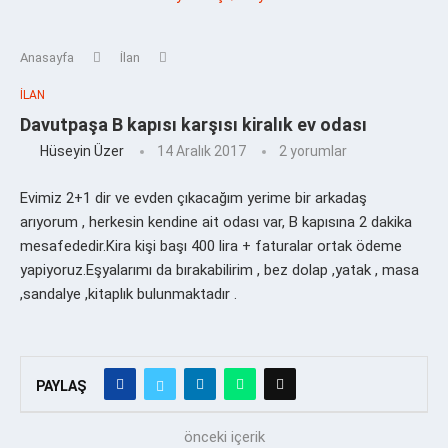
Anasayfa
İlan
İLAN
Davutpaşa B kapısı karşısı kiralık ev odası
Hüseyin Üzer
14 Aralık 2017
2 yorumlar
Evimiz 2+1 dir ve evden çıkacağım yerime bir arkadaş
arıyorum , herkesin kendine ait odası var, B kapısına 2 dakika
mesafededir.Kira kişi başı 400 lira + faturalar ortak ödeme
yapiyoruz.Eşyalarımı da bırakabilirim , bez dolap ,yatak , masa
,sandalye ,kitaplık bulunmaktadır .
PAYLAŞ
önceki içerik