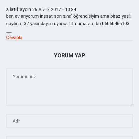
a.latif aydin
26 Aralık 2017 - 10:34
ben ev arıyorum inssat son sınıf öğrencisiyim ama biraz yaslı
sayılırım 32 yasındayım uyarsa tlf numaram bu 05050466103
……
Cevapla
YORUM YAP