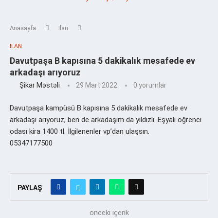
Anasayfa
İlan
İLAN
Davutpaşa B kapısına 5 dakikalık mesafede ev
arkadaşı arıyoruz
Şikar Məstəli
29 Mart 2022
0 yorumlar
Davutpaşa kampüsü B kapısına 5 dakikalık mesafede ev
arkadaşı arıyoruz, ben de arkadaşım da yıldızlı. Eşyalı öğrenci
odası kira 1400 tl. İlgilenenler vp’dan ulaşsın.
05347177500
PAYLAŞ
önceki içerik