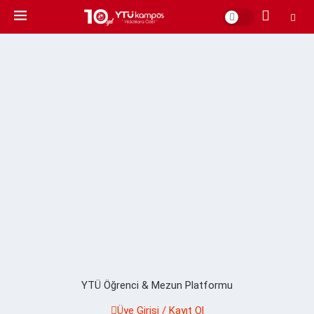
YTÜ Öğrenci & Mezun Platformu
Üye Girişi / Kayıt Ol