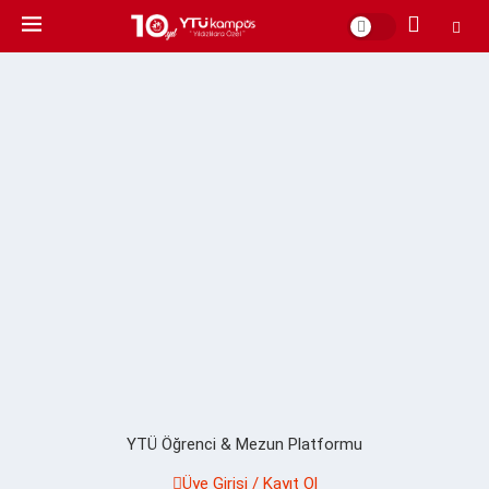
YTÜ Öğrenci & Mezun Platformu
Üye Girişi / Kayıt Ol