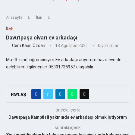
Anasayfa
İlan
İLAN
Davutpaşa civarı ev arkadaşı
Cem Kaan Özcan
18 Ağustos 2021
0 yorumlar
Mat.3. sınıf öğrencisiyim Ev arkadaşı arıyorum hazır eve de
gelebilirim ilgilenenler 05301735957 ulaşabilir
PAYLAŞ
önceki içerik
Davutpaşa Kampüsü yakınında ev arkadaşı olmak istiyorum
sonraki içerik
Şişli mecidiyeķöy kurtuluş ve osmanbey civarinda kalacak yer