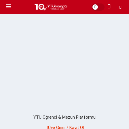
YTÜ Öğrenci & Mezun Platformu
Üye Girişi / Kayıt Ol