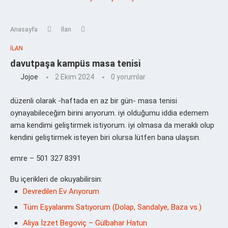
Anasayfa
İlan
İLAN
davutpaşa kampüs masa tenisi
Jojoe
2 Ekim 2024
0 yorumlar
düzenli olarak -haftada en az bir gün- masa tenisi
oynayabileceğim birini arıyorum. iyi olduğumu iddia edemem
ama kendimi geliştirmek istiyorum. iyi olmasa da meraklı olup
kendini geliştirmek isteyen biri olursa lütfen bana ulaşsın.
emre – 501 327 8391
Bu içerikleri de okuyabilirsin:
Devredilen Ev Arıyorum
Tüm Eşyalarımı Satıyorum (Dolap, Sandalye, Baza vs.)
Aliya İzzet Begoviç – Gülbahar Hatun