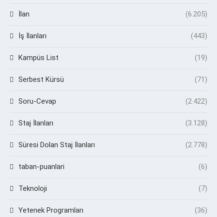
İlan
(6.205)
İş İlanları
(443)
Kampüs List
(19)
Serbest Kürsü
(71)
Soru-Cevap
(2.422)
Staj İlanları
(3.128)
Süresi Dolan Staj İlanları
(2.778)
taban-puanlari
(6)
Teknoloji
(7)
Yetenek Programları
(36)