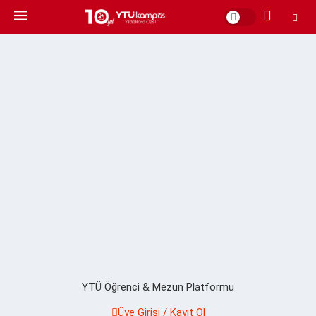
YTÜ Öğrenci & Mezun Platformu
Üye Girişi / Kayıt Ol