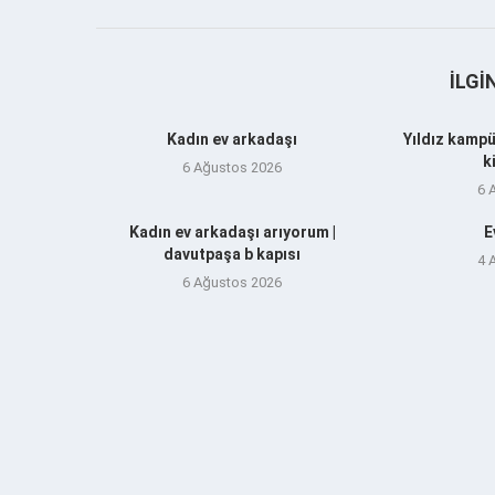
İLGI
Kadın ev arkadaşı
Yıldız kampü
k
6 Ağustos 2026
6 
Kadın ev arkadaşı arıyorum |
E
davutpaşa b kapısı
4 
6 Ağustos 2026