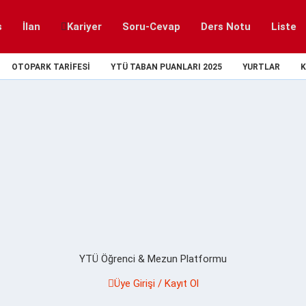
s
İlan
Kariyer
Soru-Cevap
Ders Notu
Liste
OTOPARK TARIFESI
YTÜ TABAN PUANLARI 2025
YURTLAR
K
YTÜ Öğrenci & Mezun Platformu
Üye Girişi / Kayıt Ol