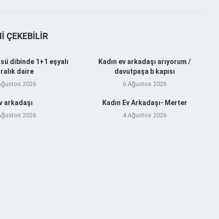
NI ÇEKEBILIR
sü dibinde 1+1 eşyalı
Kadın ev arkadaşı arıyorum /
iralık daire
davutpaşa b kapısı
Ağustos 2026
6 Ağustos 2026
v arkadaşı
Kadın Ev Arkadaşı- Merter
Ağustos 2026
4 Ağustos 2026