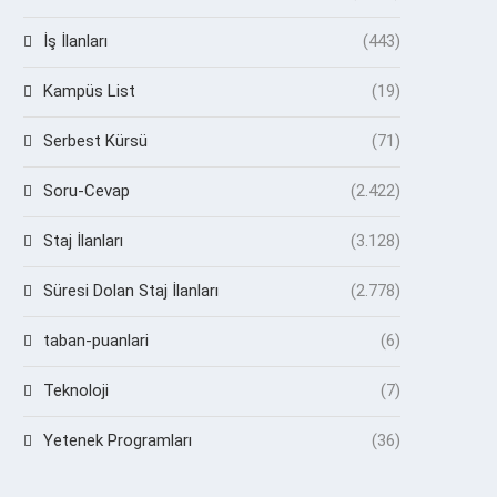
İş İlanları
(443)
Kampüs List
(19)
Serbest Kürsü
(71)
Soru-Cevap
(2.422)
Staj İlanları
(3.128)
Süresi Dolan Staj İlanları
(2.778)
taban-puanlari
(6)
Teknoloji
(7)
Yetenek Programları
(36)