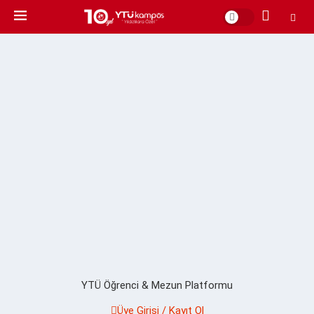
YTÜ Öğrenci & Mezun Platformu
Üye Girişi / Kayıt Ol