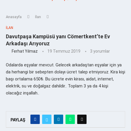
Anasayfa
İlan
İLAN
Davutpaşa Kampüsü yanı Cömertkent’te Ev
Arkadaşı Arıyoruz
Ferhat Yılmaz
19 Temmuz 2019
3 yorumlar
Odalarda eşyalar mevcut. Gelecek arkadaştan eşyalar için ya
da herhangi bir sebepten dolayı ücret talep etmiyoruz. Kira kişi
başı ortalama 650₺. Bu ücrete evin kirası, aidat, internet,
elektrik, su ve doğalgaz dahildir.. Toplam 3 ya da 4 kişi
olacağız inşallah..
PAYLAŞ