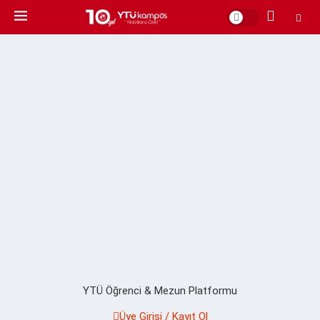
YTÜ Öğrenci & Mezun Platformu
Üye Girişi / Kayıt Ol