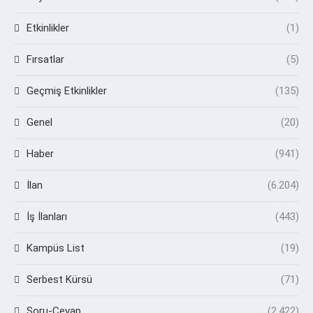
Etkinlikler
(1)
Fırsatlar
(5)
Geçmiş Etkinlikler
(135)
Genel
(20)
Haber
(941)
İlan
(6.204)
İş İlanları
(443)
Kampüs List
(19)
Serbest Kürsü
(71)
Soru-Cevap
(2.422)