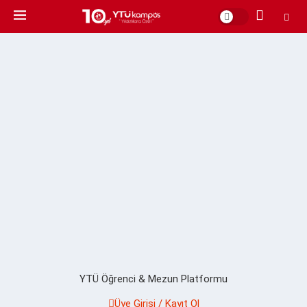
YTÜ Öğrenci & Mezun Platformu
Üye Girişi / Kayıt Ol