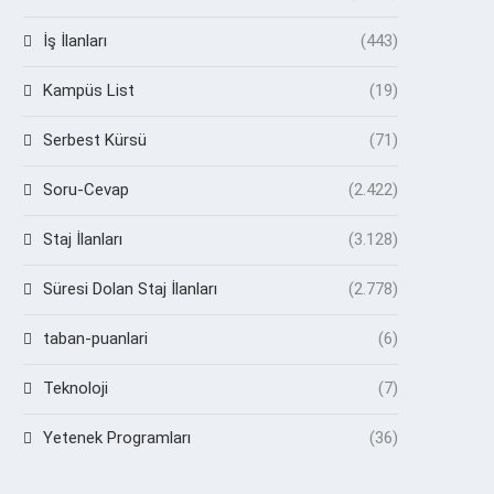
İş İlanları
(443)
Kampüs List
(19)
Serbest Kürsü
(71)
Soru-Cevap
(2.422)
Staj İlanları
(3.128)
Süresi Dolan Staj İlanları
(2.778)
taban-puanlari
(6)
Teknoloji
(7)
Yetenek Programları
(36)