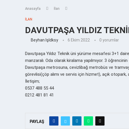
Anasayfa
İlan
İLAN
DAVUTPAŞA YILDIZ TEKNİ
Beyhan Işldksy
6 Ekim 2022
0 yorumlar
Davutpaşa Yıldız Teknik üni yürüme mesafesi 3+1 daire.
manzaralı. Oda olarak kiralama yapılmıyor. 3 öğrencinin
Davutpaşa metrosuna, cevizlibağ metrobüs ve tramvay
görevlisi(çöp alımı ve servis için hizmet), açık otopar
İletişim;
0537 488 55 44
0212 481 81 41
PAYLAŞ