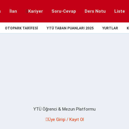
s
İlan
Kariyer
Soru-Cevap
Ders Notu
Liste
OTOPARK TARIFESI
YTÜ TABAN PUANLARI 2025
YURTLAR
K
YTÜ Öğrenci & Mezun Platformu
Üye Girişi / Kayıt Ol