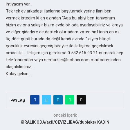
ihtiyacım var…
Tek tek ev arkadaşı ilanlarına başvurmak yerine ilanı ben
vermek istedim ki en azından “Aaa bu abiyi ben tanıyorum
bizim ev ona yakışır bizim evde bir oda ayarlayabiliriz ve kiraya
ve diğer giderlere de destek olur adam zaten haftanin en az
üç dört günü burada da değil kendi evinde ” diyen bilinçli
çocukluk evresini geçmiş bireyler ile iletişime geçebilmek
amacı ile… İletişim için gerekirse 0 532 616 93 21 numaralı cep
telefonumdan veya senturkler@sobaci.com mail adresinden
ulaşabilirsiniz…
Kolay gelsin….
PAYLAŞ
önceki içerik
KİRALIK ODA/acil/CEVİZLİBAĞ/dubleks/ KADIN