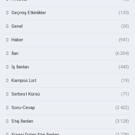
Geçmiş Etkinlikler
(135)
Genel
(20)
Haber
(941)
İlan
(6.204)
İş İlanları
(443)
Kampüs List
(19)
Serbest Kürsü
(71)
Soru-Cevap
(2.422)
Staj İlanları
(3.128)
Süresi Dolan Staj İlanları
(2.778)