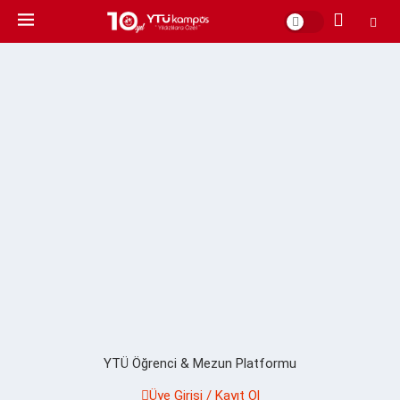
YTÜ Öğrenci & Mezun Platformu
Üye Girişi / Kayıt Ol