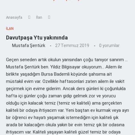
Anasayfa
İlan
İLAN
Davutpaşa Ytu yakınında
Mustafa Şentürk
27 Temmuz 2019
0 yorumlar
Geçen seneden artık okulun yarısından çoğu tanıyor sanırım …
Mustafa Şentürk ben. Yildiz Bilgisayar okuyorum… Ailem ile
birlikte yaşadığım Bursa Bademli köyünde şahsıma ait
müstakil evim var. Ozellikle haftasonlari zaten ailem ile vakit
geçirmek için evime giderim. Ancak ders günleri ki çoğunlukla
hafta içi günler çoğu zaman gidip gelmek zor ve yorucu
olduğu için kalacak temiz (temiz ve kaliteli) ama gerçekten
kaliteli bir odaya ihtiyacım var. Yeni baştan ev kurmak veya ayrı
bir öğrenci ev hayatı yaşamak istemediğim için kaliteli şık
arada bir kalacağım okula yakın bir evin temiz şık bir odasına
ihtiyacım var. Kaliteli yaşayan kaliteli güzel temiz bir odaya