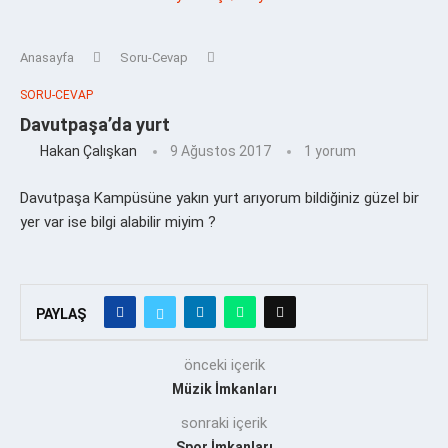
Anasayfa
Soru-Cevap
SORU-CEVAP
Davutpaşa’da yurt
Hakan Çalışkan
9 Ağustos 2017
1 yorum
Davutpaşa Kampüsüne yakın yurt arıyorum bildiğiniz güzel bir
yer var ise bilgi alabilir miyim ?
PAYLAŞ
önceki içerik
Müzik İmkanları
sonraki içerik
Spor İmkanları