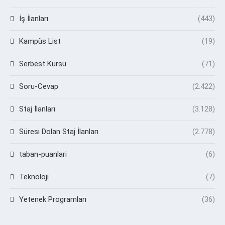
İş İlanları
(443)
Kampüs List
(19)
Serbest Kürsü
(71)
Soru-Cevap
(2.422)
Staj İlanları
(3.128)
Süresi Dolan Staj İlanları
(2.778)
taban-puanlari
(6)
Teknoloji
(7)
Yetenek Programları
(36)