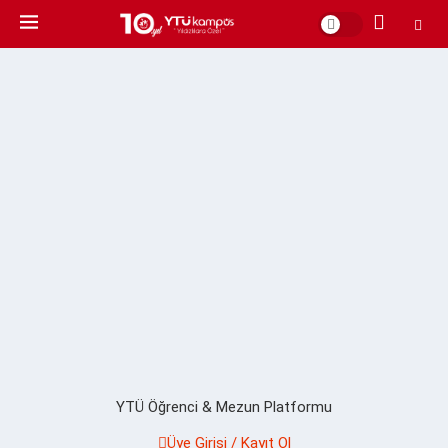
YTÜ Öğrenci & Mezun Platformu
Üye Girişi / Kayıt Ol