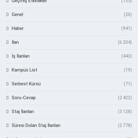
Geçmiş Etkinlikler
(135)
Genel
(20)
Haber
(941)
İlan
(6.204)
İş İlanları
(443)
Kampüs List
(19)
Serbest Kürsü
(71)
Soru-Cevap
(2.422)
Staj İlanları
(3.128)
Süresi Dolan Staj İlanları
(2.778)