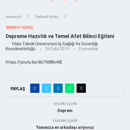
Anasayfa
Serbest Kürsü
SERBEST KÜRSÜ
Depreme Hazırlık ve Temel Afet Bilinci Eğitimi
Yıldız Teknik Üniversitesi İş Sağlığı Ve Güvenliği
Koordinatörlüğü
26 Eylül 2019
0 yorumlar
https://youtu.be/6b7t08BvAlE
PAYLAŞ
önceki içerik
Deprem
sonraki içerik
Yanımıza ev arkadaşı ariyoruz