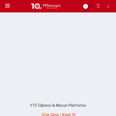
YTÜ Öğrenci & Mezun Platformu
Üye Girişi / Kayıt Ol