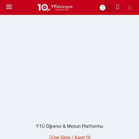
YTÜ Öğrenci & Mezun Platformu
Üye Girişi / Kayıt Ol