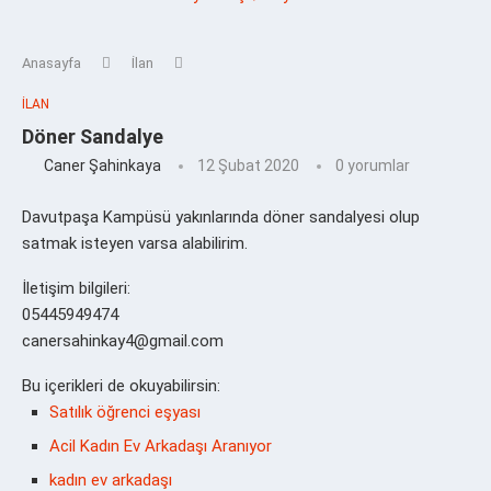
Anasayfa
İlan
İLAN
Döner Sandalye
Caner Şahinkaya
12 Şubat 2020
0 yorumlar
Davutpaşa Kampüsü yakınlarında döner sandalyesi olup
satmak isteyen varsa alabilirim.
İletişim bilgileri:
05445949474
canersahinkay4@gmail.com
Bu içerikleri de okuyabilirsin:
Satılık öğrenci eşyası
Acil Kadın Ev Arkadaşı Aranıyor
kadın ev arkadaşı