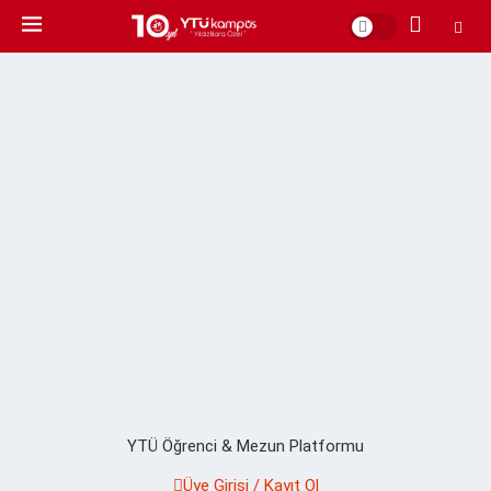
YTÜ Öğrenci & Mezun Platformu
Üye Girişi / Kayıt Ol