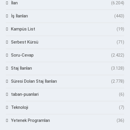
İlan
(6.204)
İş İlanları
(443)
Kampüs List
(19)
Serbest Kürsü
(71)
Soru-Cevap
(2.422)
Staj İlanları
(3.128)
Süresi Dolan Staj İlanları
(2.778)
taban-puanlari
(6)
Teknoloji
(7)
Yetenek Programları
(36)