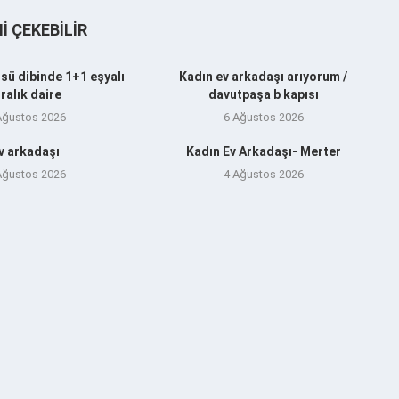
NI ÇEKEBILIR
sü dibinde 1+1 eşyalı
Kadın ev arkadaşı arıyorum /
iralık daire
davutpaşa b kapısı
Ağustos 2026
6 Ağustos 2026
v arkadaşı
Kadın Ev Arkadaşı- Merter
Ağustos 2026
4 Ağustos 2026