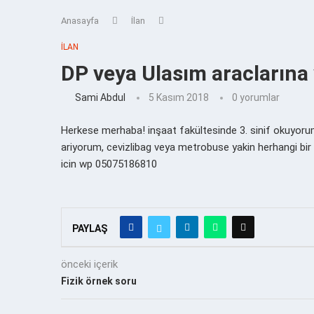
Anasayfa
İlan
İLAN
DP veya Ulasım araclarına
Sami Abdul
5 Kasım 2018
0 yorumlar
Herkese merhaba! inşaat fakültesinde 3. sinif okuyoru
ariyorum, cevizlibag veya metrobuse yakin herhangi bir y
icin wp 05075186810
PAYLAŞ
önceki içerik
Fizik örnek soru