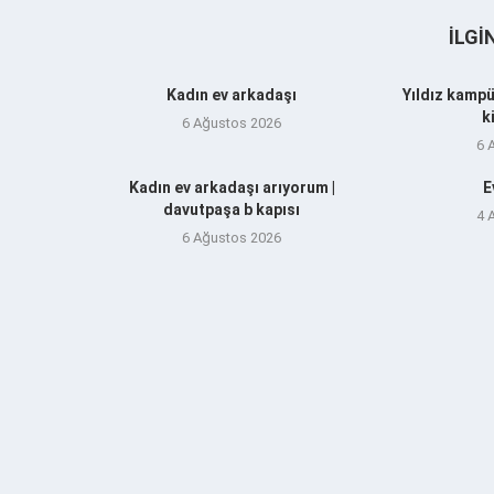
İLGI
Kadın ev arkadaşı
Yıldız kampü
k
6 Ağustos 2026
6 
Kadın ev arkadaşı arıyorum |
E
davutpaşa b kapısı
4 
6 Ağustos 2026