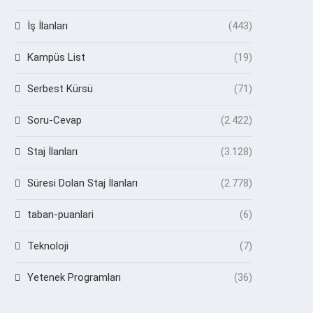
İş İlanları
(443)
Kampüs List
(19)
Serbest Kürsü
(71)
Soru-Cevap
(2.422)
Staj İlanları
(3.128)
Süresi Dolan Staj İlanları
(2.778)
taban-puanlari
(6)
Teknoloji
(7)
Yetenek Programları
(36)