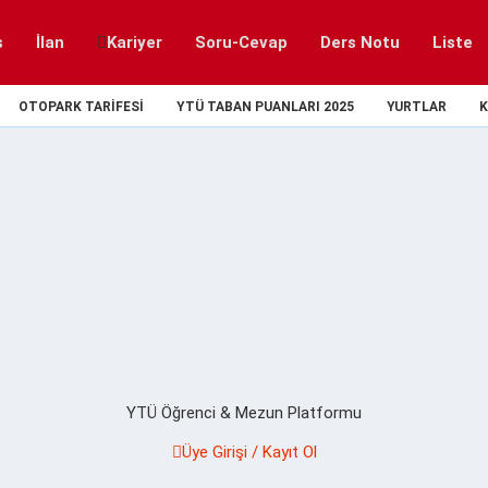
s
İlan
Kariyer
Soru-Cevap
Ders Notu
Liste
OTOPARK TARIFESI
YTÜ TABAN PUANLARI 2025
YURTLAR
K
YTÜ Öğrenci & Mezun Platformu
Üye Girişi / Kayıt Ol