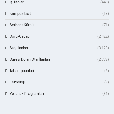
İş İlanları
(443)
Kampüs List
(19)
Serbest Kürsü
(71)
Soru-Cevap
(2.422)
Staj İlanları
(3.128)
Süresi Dolan Staj İlanları
(2.778)
taban-puanlari
(6)
Teknoloji
(7)
Yetenek Programları
(36)