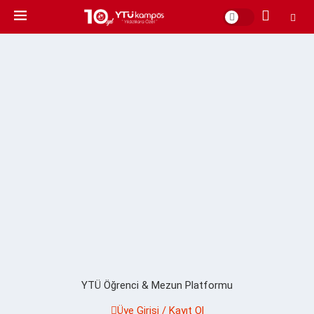
YTÜ Öğrenci & Mezun Platformu
Üye Girişi / Kayıt Ol