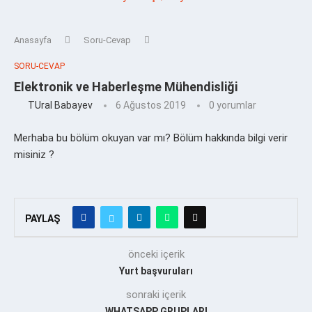
Anasayfa
Soru-Cevap
SORU-CEVAP
Elektronik ve Haberleşme Mühendisliği
TUral Babayev
6 Ağustos 2019
0 yorumlar
Merhaba bu bölüm okuyan var mı? Bölüm hakkında bilgi verir
misiniz ?
PAYLAŞ
önceki içerik
Yurt başvuruları
sonraki içerik
WHATSAPP GRUPLARI