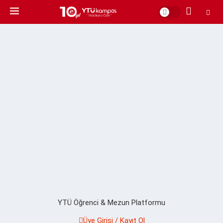
YTÜ Öğrenci & Mezun Platformu
Üye Girişi / Kayıt Ol