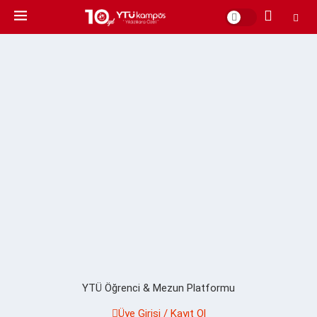
YTÜ Öğrenci & Mezun Platformu
Üye Girişi / Kayıt Ol