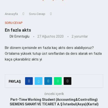
Anasayfa
Soru-Cevap
SORU-CEVAP
En fazla akts
Dlr Emntoglu
27 Ağustos 2020
2 yorumlar
Bir dönem içerisinde en fazla kaç akts ders alabiliyoruz?
Ortalama yüksek tutup üst sınıflardan da ders alarak en fazla
kaça çıkarabiliriz akts yi
PAYLAŞ
önceki içerik
Part-Time Working Student (Accounting&Controlling)
SIEMENS SANAYİ VE TİCARET A.Ş İstanbul(Asya)(Kartal)