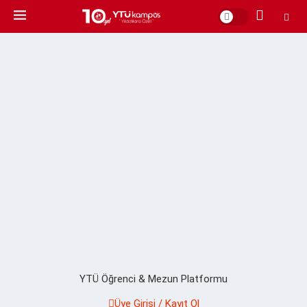
YTÜ Öğrenci & Mezun Platformu
Üye Girişi / Kayıt Ol