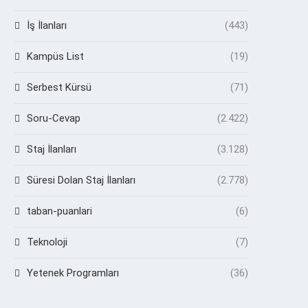
İş İlanları
(443)
Kampüs List
(19)
Serbest Kürsü
(71)
Soru-Cevap
(2.422)
Staj İlanları
(3.128)
Süresi Dolan Staj İlanları
(2.778)
taban-puanlari
(6)
Teknoloji
(7)
Yetenek Programları
(36)