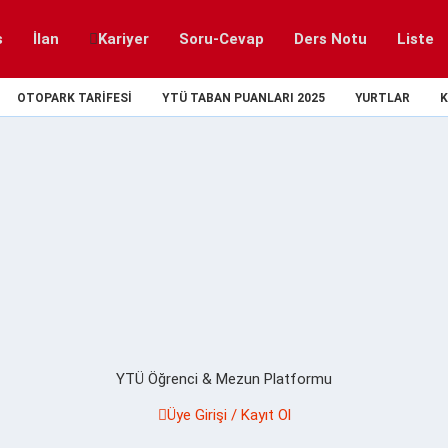
s
İlan
Kariyer
Soru-Cevap
Ders Notu
Liste
OTOPARK TARIFESI
YTÜ TABAN PUANLARI 2025
YURTLAR
K
YTÜ Öğrenci & Mezun Platformu
Üye Girişi / Kayıt Ol