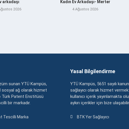
v arkadaşı
Kadın Ev Arkadaşı- Merter
Ağustos 2026
4 Ağustos 2026
Yasal Bilgilendirme
çözüm sunan YTÜ Kampüs,
YTÜ Kampüs, 5651 sayılı kanun
zel sosyal ağ olarak hizmet
sağlayıcı olarak hizmet vermekt
 Türk Patent Enstitüsü
kullanıcı içerik yayınlamakta ol
illi bir markadır.
aykırı içerikler için bize ulaşabili
t Tescilli Marka
BTK Yer Sağlayıcı