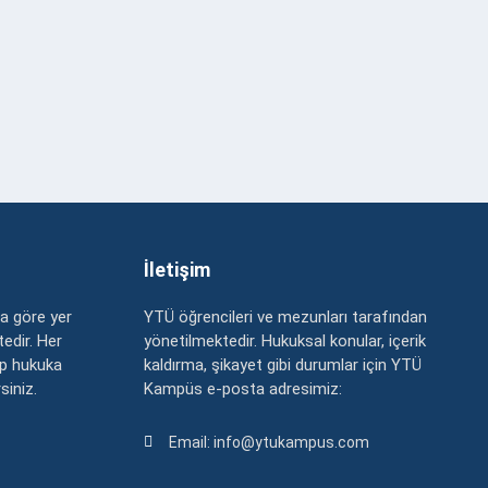
İletişim
a göre yer
YTÜ öğrencileri ve mezunları tarafından
edir. Her
yönetilmektedir. Hukuksal konular, içerik
up hukuka
kaldırma, şikayet gibi durumlar için YTÜ
rsiniz.
Kampüs e-posta adresimiz:
Email: info@ytukampus.com