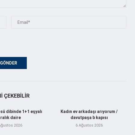
NI ÇEKEBILIR
sü dibinde 1+1 eşyalı
Kadın ev arkadaşı arıyorum /
iralık daire
davutpaşa b kapısı
Ağustos 2026
6 Ağustos 2026