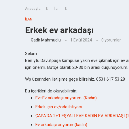
Anasayfa
İlan
İLAN
Erkek ev arkadaşı
Gadir Mahmudlu
1 Eylül 2024
0 yorumlar
Selam
Ben ytu Davutpaşa kampüse yakın eve çıkmak için ev ar
için önemli. Bütçe olarak 20-30 bin arası düşünüyorum.
Wp üzerinden iletişime geçe bilirsiniz. 0531 617 53 28
Bu içerikleri de okuyabilirsin:
Ev+Ev arkadaşı arıyorum. (Kadın)
Erkek için ev/oda ihtiyacı
ÇAPA’DA 2+1 EŞYALI EVE KADIN EV ARKADAŞI 
Ev arkadaşı arıyorum(kadın)