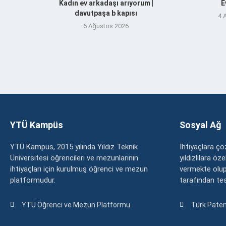
Kadın ev arkadaşı arıyorum |
E
davutpaşa b kapısı
4 
6 Ağustos 2026
YTÜ Kampüs
Sosyal Ağ
YTÜ Kampüs, 2015 yılında Yıldız Teknik
İhtiyaçlara 
Üniversitesi öğrencileri ve mezunlarının
yıldızlılara ö
ihtiyaçları için kurulmuş öğrenci ve mezun
vermekte olup
platformudur.
tarafından tesc
YTÜ Öğrenci ve Mezun Platformu
Türk Paten