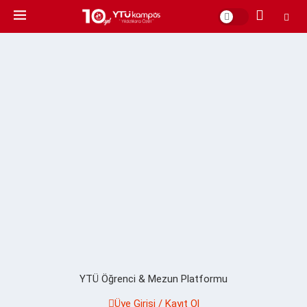
YTÜ Öğrenci & Mezun Platformu
Üye Girişi / Kayıt Ol