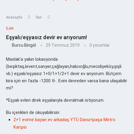
Anasayfa
İlan
İLAN
Eşyalı/eşyasız devir ev arıyorum!
Burcu Bingöl
29 Temmuz 2019
0 yorumlar
Maslak’a yakın lokasyonda
(beşiktaş,levent,sarıyer,çağlayan,halıcıoğlu,mecidiyeköy,şişli
vb.) eşyalı/eşyasız 1+0/1+1/2+1 devir ev arıyorum. Bütçem
kira için en fazla -1200 tl-. Evini devreden varsa bana ulaşabilir
mi?
*Eşyalı evleri direk eşyalarıyla devralmak istiyorum.
Bu içerikleri de okuyabilirsin:
2+1 evime bayan ev arkadaş YTÜ Davurtpaşa Metro
Karşısı