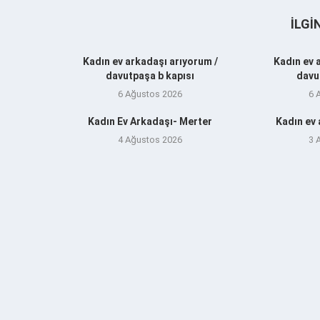
İLGI
Kadın ev arkadaşı arıyorum /
Kadın ev 
davutpaşa b kapısı
davu
6 Ağustos 2026
6 
Kadın Ev Arkadaşı- Merter
Kadın ev
4 Ağustos 2026
3 