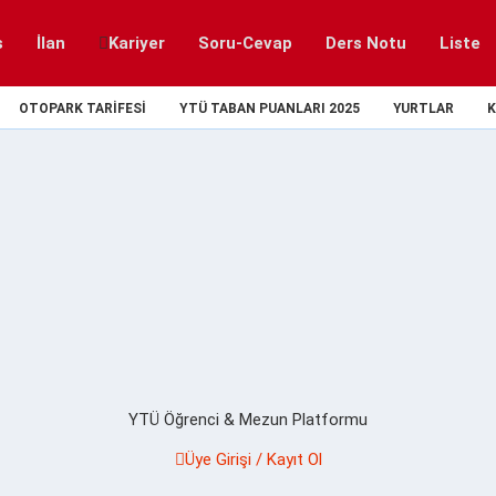
s
İlan
Kariyer
Soru-Cevap
Ders Notu
Liste
OTOPARK TARIFESI
YTÜ TABAN PUANLARI 2025
YURTLAR
K
YTÜ Öğrenci & Mezun Platformu
Üye Girişi / Kayıt Ol