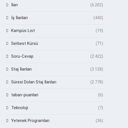
İlan
(6.202)
İş İlanları
(443)
Kampüs List
(19)
Serbest Kürsü
(71)
Soru-Cevap
(2.422)
Staj İlanları
(3.128)
Süresi Dolan Staj İlanları
(2.778)
taban-puanlari
(6)
Teknoloji
(7)
Yetenek Programları
(36)