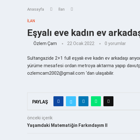
Anasayfa
İlan
İLAN
Eşyalı eve kadın ev arkada
Özlem Çam
22 Ocak 2022
0 yorumlar
Sultangazide 2+1 full eşyalı eve kadın ev arkadaşı arıyor
yürüme mesafesi ordan metroya aktarma yapıp davutpa
ozlemcam2002@gmail.com ‘dan ulaşabilir.
PAYLAŞ
önceki içerik
Yaşamdaki Matematiğin Farkındayım II