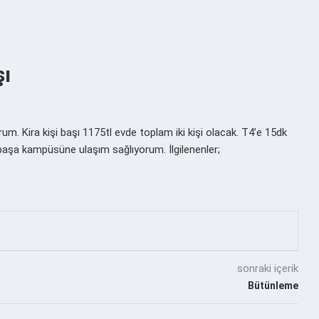
şı
um. Kira kişi başı 1175tl evde toplam iki kişi olacak. T4’e 15dk
şa kampüsüne ulaşım sağlıyorum. İlgilenenler;
sonraki içerik
Bütünleme