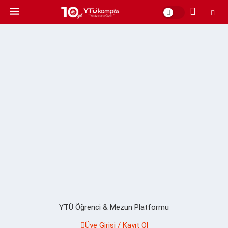
YTÜ Öğrenci & Mezun Platformu
Üye Girişi / Kayıt Ol