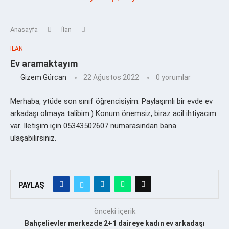
Anasayfa
İlan
İLAN
Ev aramaktayım
Gizem Gürcan
22 Ağustos 2022
0 yorumlar
Merhaba, ytüde son sınıf öğrencisiyim. Paylaşımlı bir evde ev
arkadaşı olmaya talibim:) Konum önemsiz, biraz acil ihtiyacım
var. İletişim için 05343502607 numarasından bana
ulaşabilirsiniz.
PAYLAŞ
önceki içerik
Bahçelievler merkezde 2+1 daireye kadın ev arkadaşı