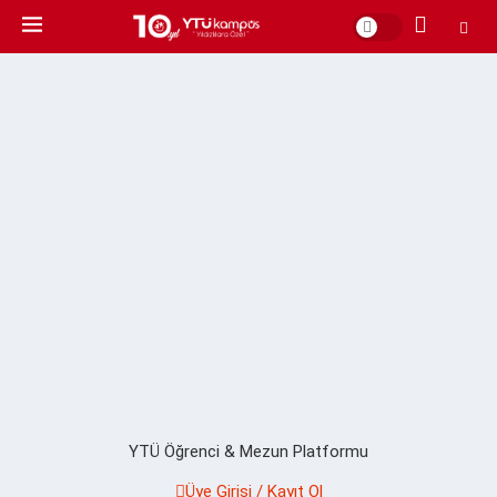
YTÜ Öğrenci & Mezun Platformu
Üye Girişi / Kayıt Ol