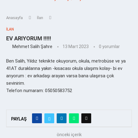
Anasayfa
İlan
İLAN
EV ARIYORUM !!!!!
Mehmet Salih Şahre
13 Mart 2023
0 yorumlar
Ben Salih, Yıldız teknikte okuyorum, okula, metrobüse ve ya
41AT duraklarına yakın -kısacası okula ulaşımı kolay- bi ev
arıyorum : ev arkadaşı arayan varsa bana ulaşırsa çok
sevinirim.
Telefon numaram: 05050583752
PAYLAŞ
önceki içerik