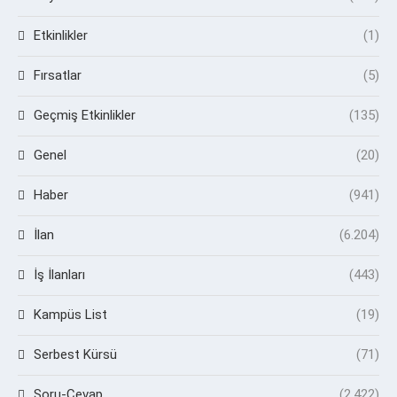
Etkinlikler
(1)
Fırsatlar
(5)
Geçmiş Etkinlikler
(135)
Genel
(20)
Haber
(941)
İlan
(6.204)
İş İlanları
(443)
Kampüs List
(19)
Serbest Kürsü
(71)
Soru-Cevap
(2.422)