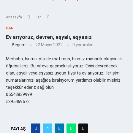
Anasayfa
İlan
İLAN
Ev arıyoruz, devren, eşyalı, eşyasız
Begüm
22 Mayıs 2022
0 yorumlar
Merhaba, birimiz ytü de mat müh, birimiz mimarlık okuyan iki
öğrencileriz. Bu yıl eve geçmek istiyoruz. Evini devredecek
olan, eşyalı veya eşyasız uygun fiyatta ev arıyoruz. İletişim
numaralarımızı aşağıda bırakıyorum yardımcı olabilir misiniz
teşekkür ederiz sağ olun
05543839999
5395469572
PAYLAŞ