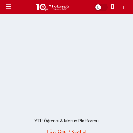
YTÜ Öğrenci & Mezun Platformu
Üye Girişi / Kayıt Ol