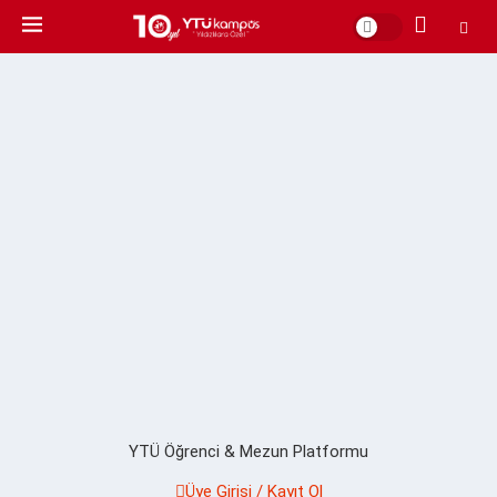
YTÜ Öğrenci & Mezun Platformu
Üye Girişi / Kayıt Ol