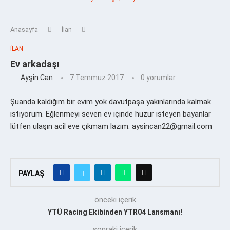
Anasayfa
İlan
İLAN
Ev arkadaşı
Ayşin Can
7 Temmuz 2017
0 yorumlar
Şuanda kaldığım bir evim yok davutpaşa yakınlarında kalmak
istiyorum. Eğlenmeyi seven ev içinde huzur isteyen bayanlar
lütfen ulaşın acil eve çıkmam lazım. aysincan22@gmail.com
PAYLAŞ
önceki içerik
YTÜ Racing Ekibinden YTR04 Lansmanı!
sonraki içerik