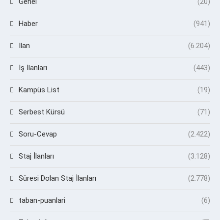
Genel
(20)
Haber
(941)
İlan
(6.204)
İş İlanları
(443)
Kampüs List
(19)
Serbest Kürsü
(71)
Soru-Cevap
(2.422)
Staj İlanları
(3.128)
Süresi Dolan Staj İlanları
(2.778)
taban-puanlari
(6)