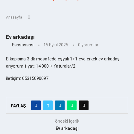
Anasayfa
Ev arkadaşı
Essssssss
15 Eylül 2025
0 yorumlar
B kapısına 3 dk mesafede eşyalı 1+1 eve erkek ev arkadaşı
arıyorum fiyat: 14.000 + faturalar/2
iletişim: 05315090097
PAYLAŞ
önceki içerik
Ev arkadaşı