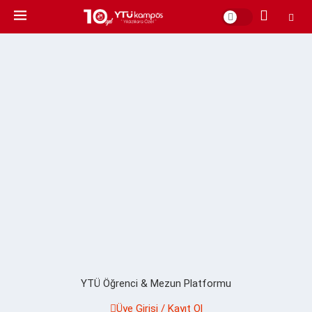
YTÜ Öğrenci & Mezun Platformu
Üye Girişi / Kayıt Ol