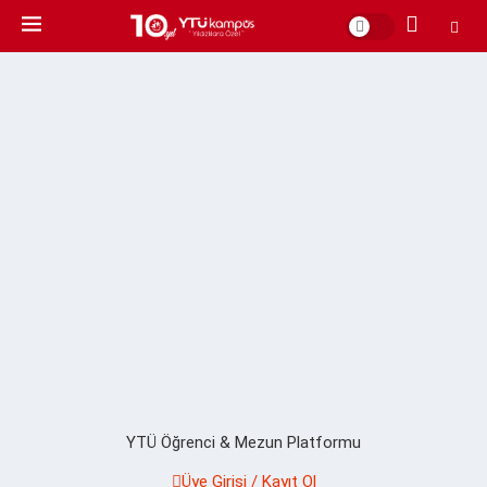
YTÜ Öğrenci & Mezun Platformu
Üye Girişi / Kayıt Ol