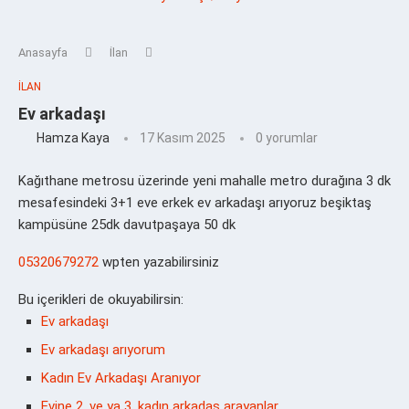
Anasayfa
İlan
İLAN
Ev arkadaşı
Hamza Kaya
17 Kasım 2025
0 yorumlar
Kağıthane metrosu üzerinde yeni mahalle metro durağına 3 dk
mesafesindeki 3+1 eve erkek ev arkadaşı arıyoruz beşiktaş
kampüsüne 25dk davutpaşaya 50 dk
05320679272
wpten yazabilirsiniz
Bu içerikleri de okuyabilirsin:
Ev arkadaşı
Ev arkadaşı arıyorum
Kadın Ev Arkadaşı Aranıyor
Evine 2. ve ya 3. kadın arkadaş arayanlar