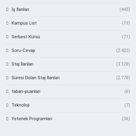
İş İlanları
(443)
Kampüs List
(19)
Serbest Kürsü
(71)
Soru-Cevap
(2.422)
Staj İlanları
(3.128)
Süresi Dolan Staj İlanları
(2.778)
taban-puanlari
(6)
Teknoloji
(7)
Yetenek Programları
(36)