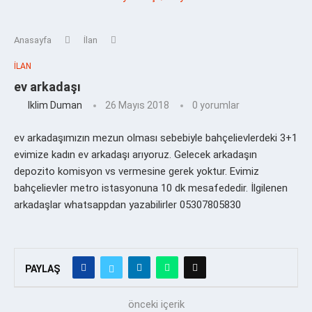
Anasayfa
İlan
İLAN
ev arkadaşı
Iklim Duman
26 Mayıs 2018
0 yorumlar
ev arkadaşımızın mezun olması sebebiyle bahçelievlerdeki 3+1
evimize kadın ev arkadaşı arıyoruz. Gelecek arkadaşın
depozito komisyon vs vermesine gerek yoktur. Evimiz
bahçelievler metro istasyonuna 10 dk mesafededir. İlgilenen
arkadaşlar whatsappdan yazabilirler 05307805830
PAYLAŞ
önceki içerik