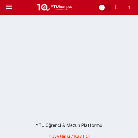
YTÜ Öğrenci & Mezun Platformu
Üye Girişi / Kayıt Ol