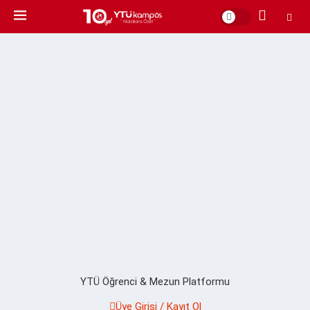
YTÜ Öğrenci & Mezun Platformu
Üye Girişi / Kayıt Ol