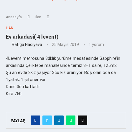
Anasayfa
İlan
İLAN
Ev arkadasi( 4 levent)
Rafiga Haciyeva
25 Mayıs 2019
1 yorum
4Levent metrosuna 3dklık yürüme mesafesinde Sapphire’in
arkasında Çeliktepe mahallesinde temiz 3+1 daire, 125m2.
Şu an evde 2kız yaşıyor 3cü kız aranıyor. Boş olan oda da
1yatak, 1 şifoner var.
Daire 3cü kattadır.
Kira 750
PAYLAŞ