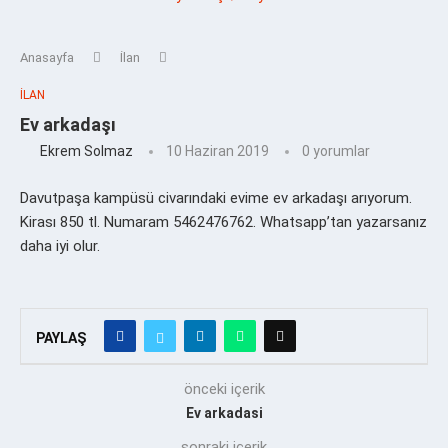
Anasayfa
İlan
İLAN
Ev arkadaşı
Ekrem Solmaz
10 Haziran 2019
0 yorumlar
Davutpaşa kampüsü civarındaki evime ev arkadaşı arıyorum.
Kirası 850 tl. Numaram 5462476762. Whatsapp’tan yazarsanız
daha iyi olur.
PAYLAŞ
önceki içerik
Ev arkadasi
sonraki içerik