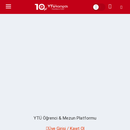
YTÜ Öğrenci & Mezun Platformu
Üye Girişi / Kayıt Ol