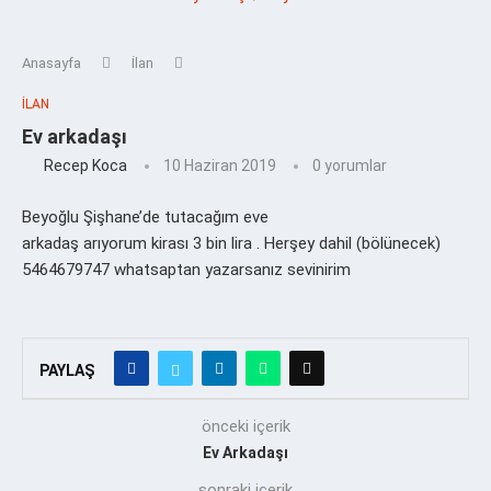
Anasayfa
İlan
İLAN
Ev arkadaşı
Recep Koca
10 Haziran 2019
0 yorumlar
Beyoğlu Şişhane’de tutacağım eve
arkadaş arıyorum kirası 3 bin lira . Herşey dahil (bölünecek)
5464679747 whatsaptan yazarsanız sevinirim
PAYLAŞ
önceki içerik
Ev Arkadaşı
sonraki içerik