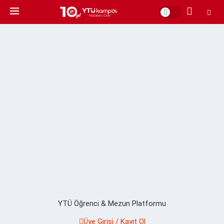
YTÜ Öğrenci & Mezun Platformu
Üye Girişi / Kayıt Ol