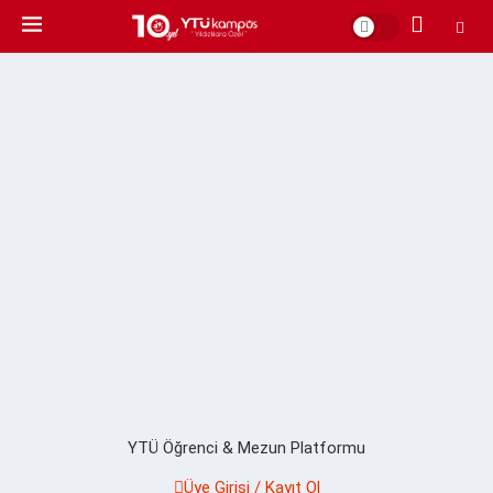
YTÜ Öğrenci & Mezun Platformu
Üye Girişi / Kayıt Ol