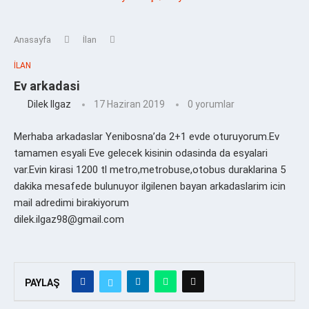
Anasayfa
İlan
İLAN
Ev arkadasi
Dilek Ilgaz
17 Haziran 2019
0 yorumlar
Merhaba arkadaslar Yenibosna’da 2+1 evde oturuyorum.Ev
tamamen esyali Eve gelecek kisinin odasinda da esyalari
var.Evin kirasi 1200 tl metro,metrobuse,otobus duraklarina 5
dakika mesafede bulunuyor ilgilenen bayan arkadaslarim icin
mail adredimi birakiyorum
dilek.ilgaz98@gmail.com
PAYLAŞ