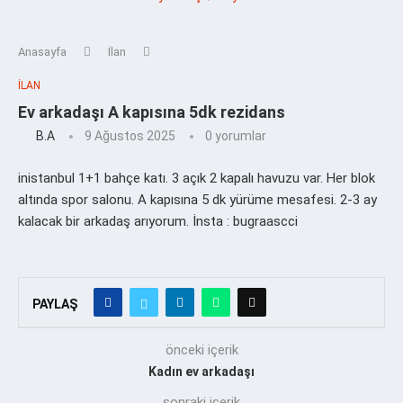
Anasayfa
İlan
İLAN
Ev arkadaşı A kapısına 5dk rezidans
B.a
9 Ağustos 2025
0 yorumlar
inistanbul 1+1 bahçe katı. 3 açık 2 kapalı havuzu var. Her blok
altında spor salonu. A kapısına 5 dk yürüme mesafesi. 2-3 ay
kalacak bir arkadaş arıyorum. İnsta : bugraascci
PAYLAŞ
önceki içerik
Kadın ev arkadaşı
sonraki içerik