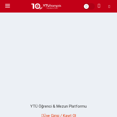
YTÜ Öğrenci & Mezun Platformu
Üye Girişi / Kayıt Ol