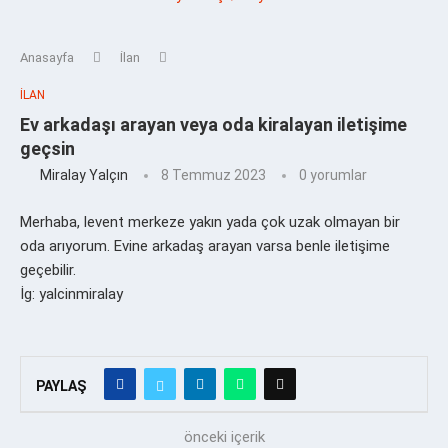
Anasayfa
İlan
İLAN
Ev arkadaşı arayan veya oda kiralayan iletişime
geçsin
Miralay Yalçın
8 Temmuz 2023
0 yorumlar
Merhaba, levent merkeze yakın yada çok uzak olmayan bir
oda arıyorum. Evine arkadaş arayan varsa benle iletişime
geçebilir.
İg: yalcinmiralay
PAYLAŞ
önceki içerik