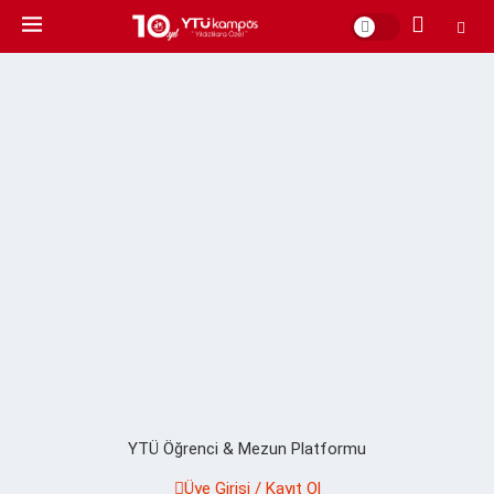
YTÜ Öğrenci & Mezun Platformu
Üye Girişi / Kayıt Ol