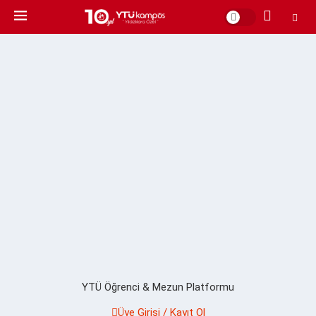
YTÜ Öğrenci & Mezun Platformu
Üye Girişi / Kayıt Ol