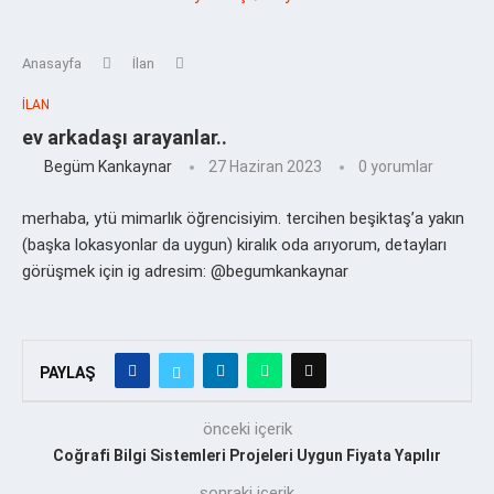
Anasayfa
İlan
İLAN
ev arkadaşı arayanlar..
Begüm Kankaynar
27 Haziran 2023
0 yorumlar
merhaba, ytü mimarlık öğrencisiyim. tercihen beşiktaş’a yakın
(başka lokasyonlar da uygun) kiralık oda arıyorum, detayları
görüşmek için ig adresim: @begumkankaynar
PAYLAŞ
önceki içerik
Coğrafi Bilgi Sistemleri Projeleri Uygun Fiyata Yapılır
sonraki içerik