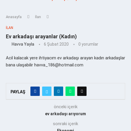
Anasayfa
İlan
İLAN
Ev arkadaşı arayanlar (Kadın)
Havva Yayla
6 Şubat 2020
0 yorumlar
Acil kalacak yere ihtiyacım ev arkadaşı arayan kadın arkadaşlar
bana ulaşabilir havva_186@hotmail.com
PAYLAŞ
önceki içerik
ev arkadaşı arıyorum
sonraki içerik
Ekonomi