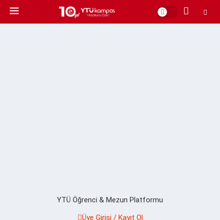
YTÜ Öğrenci & Mezun Platformu
Üye Girişi / Kayıt Ol