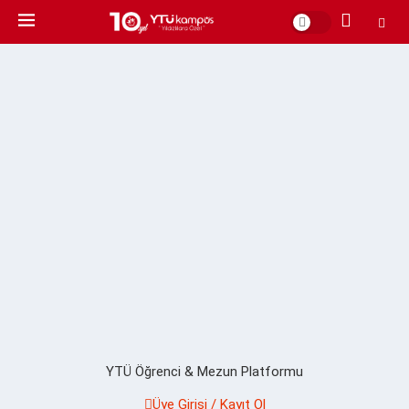
YTÜ Öğrenci & Mezun Platformu
Üye Girişi / Kayıt Ol